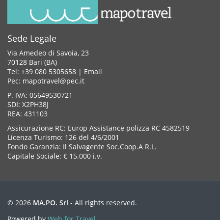
Sede Legale
Via Amedeo di Savoia, 23
70128 Bari (BA)
Tel: +39 080 5305658 |
Email
Pec: mapotravel@pec.it
P. IVA: 05649530721
SDI: X2PH38J
REA: 431103
Assicurazione RC: Europ Assistance polizza RC 4582519
Licenza Turismo: 126 del 4/6/2001
Fondo Garanzia: Il Salvagente Soc.Coop.A R.L.
Capitale Sociale: € 15.000 i.v.
© 2026
MA.PO. Srl
- All rights reserved.
Powered by
Web for Travel