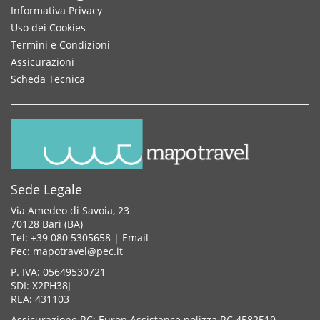
Informativa Privacy
Uso dei Cookies
Termini e Condizioni
Assicurazioni
Scheda Tecnica
Sede Legale
Via Amedeo di Savoia, 23
70128 Bari (BA)
Tel: +39 080 5305658 |
Email
Pec: mapotravel@pec.it
P. IVA: 05649530721
SDI: X2PH38J
REA: 431103
Assicurazione RC: Europ Assistance polizza RC 4582519