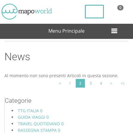
0
Menu Principale
Home
News
News
Al momento non sono presenti Articoli in questa sezione.
<
1
2
3
4
>
>|
Categorie
TTG ITALIA
0
GUIDA VIAGGI
0
TRAVEL QUOTIDIANO
0
RASSEGNA STAMPA
0