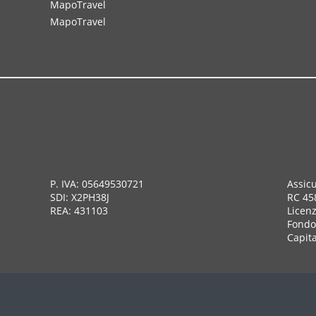
MapoTravel
MapoTravel
P. IVA: 05649530721
Assic
SDI: X2PH38J
RC 45
REA: 431103
Licen
Fondo 
Capita