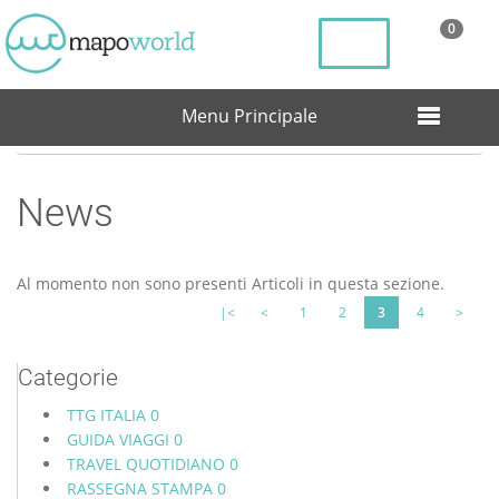
0
Menu Principale
Home
News
News
Al momento non sono presenti Articoli in questa sezione.
|<
<
1
2
3
4
>
Categorie
TTG ITALIA
0
GUIDA VIAGGI
0
TRAVEL QUOTIDIANO
0
RASSEGNA STAMPA
0