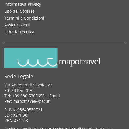
Informativa Privacy
Uso dei Cookies
Termini e Condizioni
Assicurazioni
Scheda Tecnica
Sede Legale
Via Amedeo di Savoia, 23
70128 Bari (BA)
Tel: +39 080 5305658 |
Email
Pec: mapotravel@pec.it
P. IVA: 05649530721
SDI: X2PH38J
REA: 431103
Assicurazione RC: Europ Assistance polizza RC 4582519