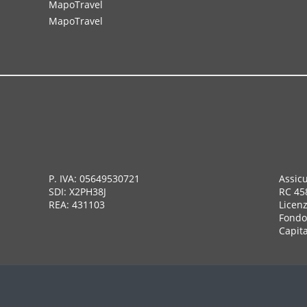
MapoTravel
MapoTravel
P. IVA: 05649530721
Assic
SDI: X2PH38J
RC 45
REA: 431103
Licen
Fondo 
Capita