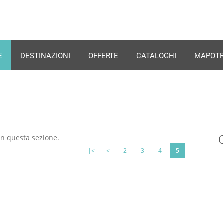
E
DESTINAZIONI
OFFERTE
CATALOGHI
MAPOTR
in questa sezione.
|<
<
2
3
4
5