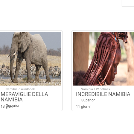
Namibia / Windhoek
Namibia / Windhoek
MERAVIGLIE DELLA
INCREDIBILE NAMIBIA
NAMIBIA
Superior
Superior
13 giorni
11 giorni