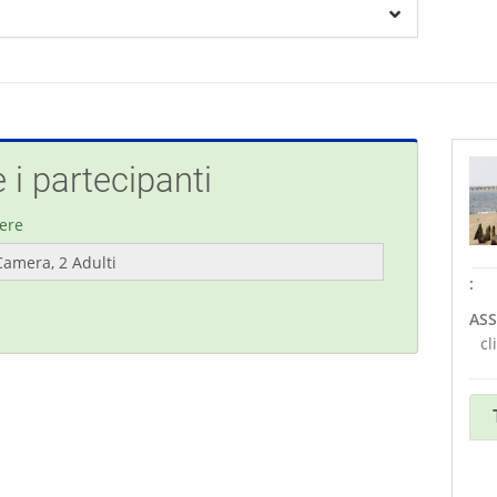
 i partecipanti
ere
:
ASS
cl