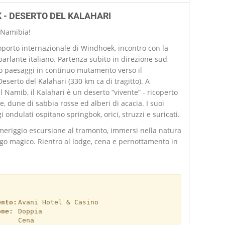
 - DESERTO DEL KALAHARI
 Namibia!
roporto internazionale di Windhoek, incontro con la
parlante italiano. Partenza subito in direzione sud,
o paesaggi in continuo mutamento verso il
eserto del Kalahari (330 km ca di tragitto). A
l Namib, il Kalahari è un deserto “vivente” - ricoperto
e, dune di sabbia rosse ed alberi di acacia. I suoi
i ondulati ospitano springbok, orici, struzzi e suricati.
meriggio escursione al tramonto, immersi nella natura
go magico. Rientro al lodge, cena e pernottamento in
ento:
Avani Hotel & Casino
one:
Doppia
Cena