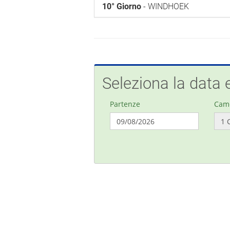
10° Giorno
- WINDHOEK
Seleziona la data e
Partenze
Cam