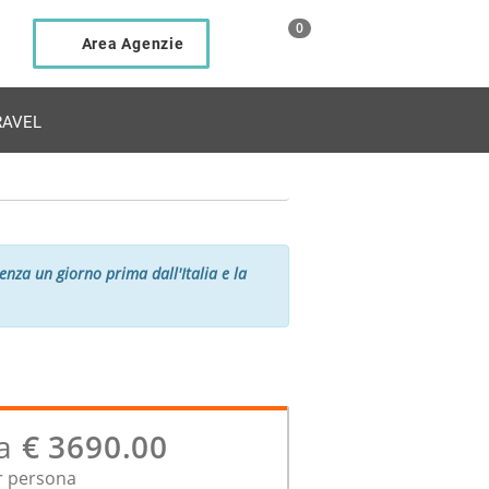
0
Area Agenzie
AVEL
nza un giorno prima dall'Italia e la
a
€ 3690.00
r persona