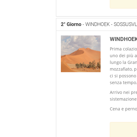
2° Giorno
- WINDHOEK - SOSSUSVL
WINDHOEK
Prima colazio
uno dei più a
lungo la Gra
0
mozzafiato, p
ci si posson
senza tempo
Arrivo nei pr
sistemazione 
Cena e perno