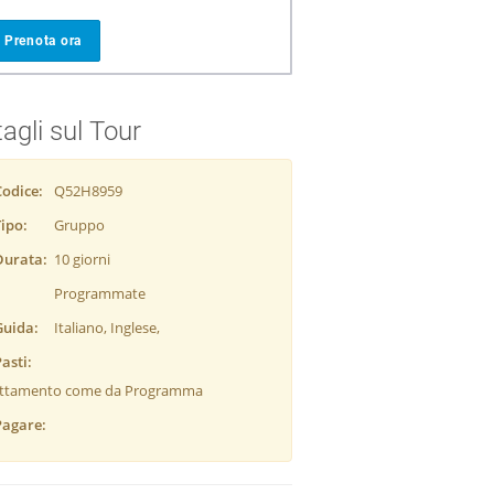
Prenota ora
agli sul Tour
Codice:
Q52H8959
Tipo:
Gruppo
Durata:
10 giorni
Programmate
tenze:
Guida:
Italiano, Inglese,
Pasti:
attamento come da Programma
Pagare: