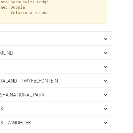
ento:
Sossusvlei Lodge
one:
Doppia
Colazione e cena
PMUND
RALAND - TWYFELFONTEIN
OSHA NATIONAL PARK
RK
RK - WINDHOEK