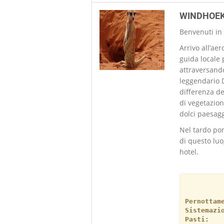
WINDHOEK
Benvenuti in
Arrivo all’ae
guida locale 
0
attraversand
leggendario D
differenza de
di vegetazion
dolci paesagg
Nel tardo po
di questo luo
hotel.
Pernottam
Sistemazi
Pasti: