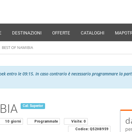
E
DESTINAZIONI
OFFERTE
CATALOGHI
MAPOTR
BEST OF NAMIBIA
oek entro le 09:15. In caso contrario è necessario programmare la parte
IBIA
Cat: Superior
d
10 giorni
Programmate
Visite:
0
pe
Codice:
Q52H8959