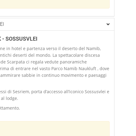
EI
 - SOSSUSVLEI
ne in hotel e partenza verso il deserto del Namib,
ntichi deserti del mondo. La spettacolare discesa
nde Scarpata ci regala vedute panoramiche
rima di entrare nel vasto Parco Namib Naukluft , dove
o ammirare sabbie in continuo movimento e paesaggi
.
essi di Sesriem, porta d’accesso all’iconico Sossusvlei e
al lodge.
ttamento.