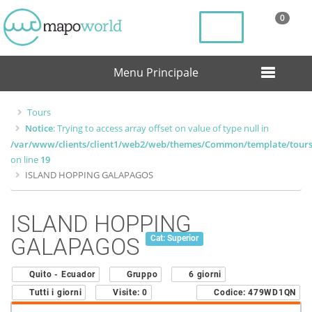
0
Menu Principale
Tours
Notice
: Trying to access array offset on value of type null in
/var/www/clients/client1/web2/web/themes/Common/template/tours/
on line
19
ISLAND HOPPING GALAPAGOS
ISLAND HOPPING
GALAPAGOS
Cat: Superior
Quito - Ecuador
Gruppo
6 giorni
Tutti i giorni
Visite:
0
Codice:
479WD1QN